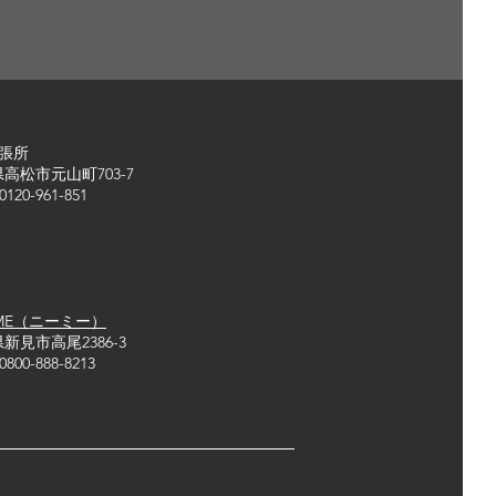
張所
松市元山町703-7
20-961-851
dME（ニーミー）
見市高尾2386-3
00-888-8213