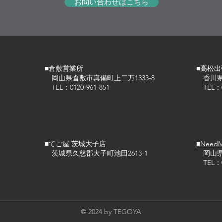
お問い合わせはこちら
■倉敷営業所
■高松出
岡山県倉敷市真備町上二万1333-8
香川県高
TEL：0120-961-851
TEL：01
■てご屋 茨城大子店
■Nee
茨城県久慈郡大子町池田2613-1
岡山県新
TEL：08
© 2024 by TEGOYA